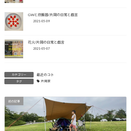
GWと炊飯器/片岡の日常と戯言
2021-05-09
花火/片岡の日常と戯言
2021-05-07
最近のコト
カテゴリー
片岡家
タグ
前の記事