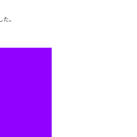
した。
。