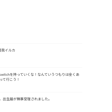
怪我イルカ
witchを持っていくな！なんていうつもりは全くあ
って行こう！
。出生届が無事受理されました。