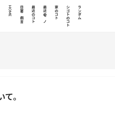
HOME
日常と戯言
最近のコト
最近のモノ
家のコト
シゴトのコト
ランダム
いて。