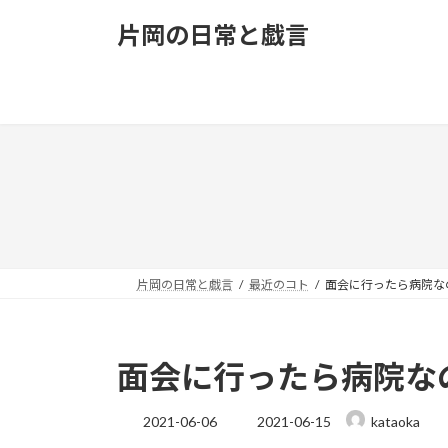
コ
ナ
片岡の日常と戯言
ン
ビ
テ
ゲ
ン
ー
ツ
シ
へ
ョ
ス
ン
キ
に
ッ
移
プ
動
片岡の日常と戯言
最近のコト
面会に行ったら病院な
面会に行ったら病院な
最
2021-06-06
2021-06-15
kataoka
終