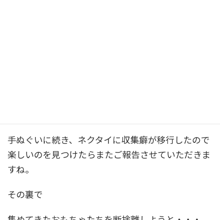
さて
このシーズンしか使えないネクタイを購入しまし
た。
しかも2本
ついついね。
でも子供からの評判は上々です。
手ぬぐいに続き、ネクタイに収集癖が移行したので
楽しいのを見つけたらまたご報告させていただきま
すね。
その裏で
集めてきたおもちゃたちを断捨離しようと・・・