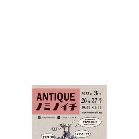
を！
ご来店のほどお待ちしております！
次！
3月の26日27日
アリオ倉敷