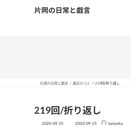
コ
ナ
片岡の日常と戯言
ン
ビ
テ
ゲ
ン
ー
ツ
シ
へ
ョ
ス
ン
キ
に
ッ
移
プ
動
片岡の日常と戯言
最近のコト
219回/折り返し
219回/折り返し
最
2020-09-25
2020-09-25
kataoka
終