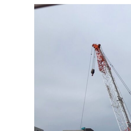
更
新
日
時
: