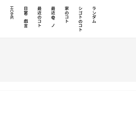
HOME
日常と戯言
最近のコト
最近のモノ
家のコト
シゴトのコト
ランダム