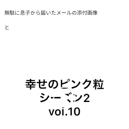
無駄に息子から届いたメールの添付画像
と
動
画
プ
レ
ー
ヤ
ー