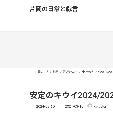
コ
ナ
片岡の日常と戯言
ン
ビ
テ
ゲ
ン
ー
ツ
シ
へ
ョ
ス
ン
キ
に
ッ
移
プ
動
片岡の日常と戯言
最近のコト
安定のキウイ2024/202
安定のキウイ2024/202
最
2024-03-10
2024-03-10
kataoka
終