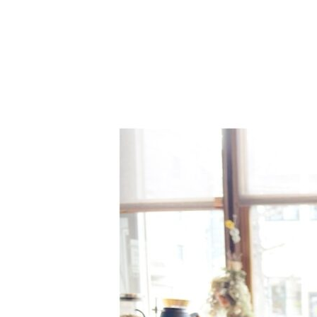
更
新
日
時
: