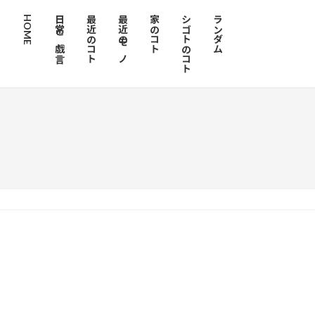
HOME
日常と戯言
最近のコト
最近のモノ
家のコト
シゴトのコト
ランダム