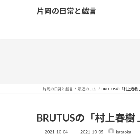
コ
ナ
片岡の日常と戯言
ン
ビ
テ
ゲ
ン
ー
ツ
シ
へ
ョ
ス
ン
キ
に
ッ
移
プ
動
片岡の日常と戯言
最近のコト
BRUTUSの「村上春樹 
BRUTUSの「村上春樹 
最
2021-10-04
2021-10-05
kataoka
終