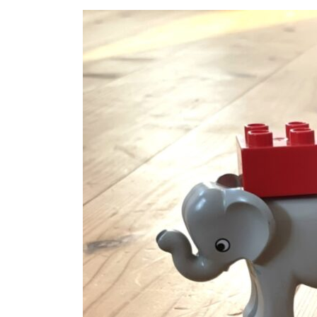
更
新
日
時
: