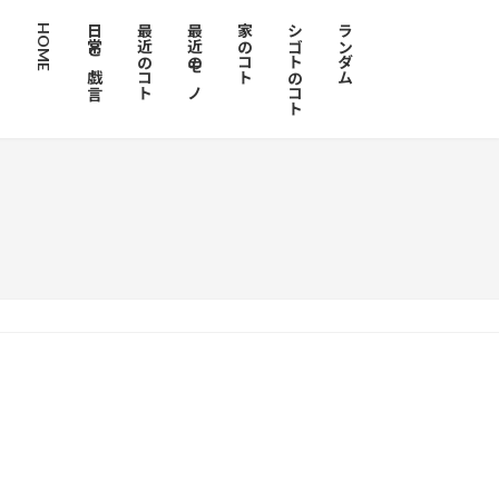
HOME
日常と戯言
最近のコト
最近のモノ
家のコト
シゴトのコト
ランダム