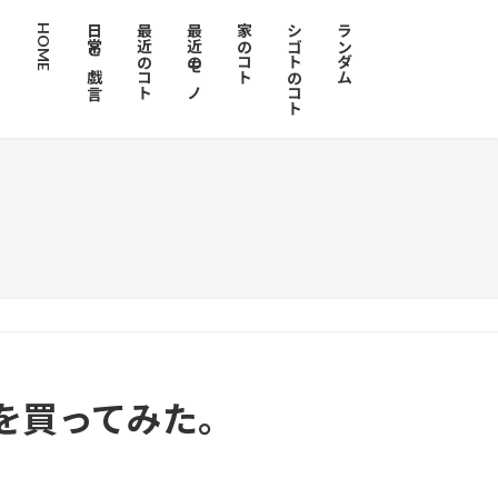
HOME
日常と戯言
最近のコト
最近のモノ
家のコト
シゴトのコト
ランダム
を買ってみた。