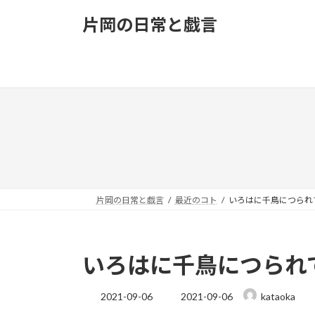
コ
ナ
片岡の日常と戯言
ン
ビ
テ
ゲ
ン
ー
ツ
シ
へ
ョ
ス
ン
キ
に
ッ
移
プ
動
片岡の日常と戯言
最近のコト
いろはに千鳥につられ
いろはに千鳥につられ
最
2021-09-06
2021-09-06
kataoka
終