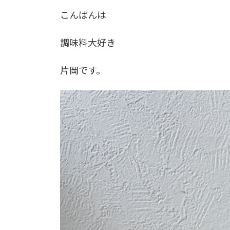
更
こんばんは
新
日
時
調味料大好き
:
片岡です。