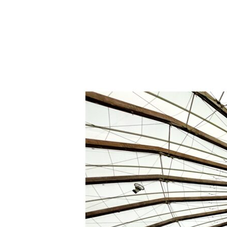
更
新
日
時
: