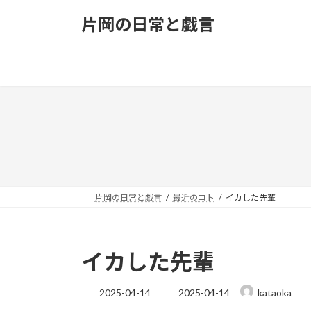
コ
ナ
片岡の日常と戯言
ン
ビ
テ
ゲ
ン
ー
ツ
シ
へ
ョ
ス
ン
キ
に
ッ
移
プ
動
片岡の日常と戯言
最近のコト
イカした先輩
イカした先輩
最
2025-04-14
2025-04-14
kataoka
終