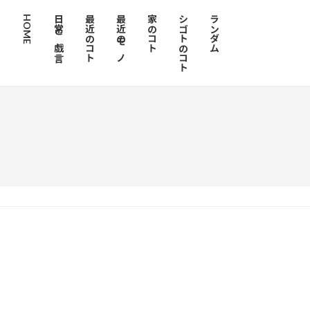
HOME
日常と戯言
最近のコト
最近のモノ
家のコト
シゴトのコト
ランダム