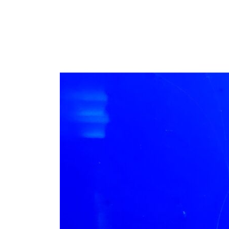
更
新
日
時
: