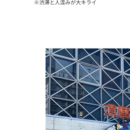
※渋滞と人混みが大キライ