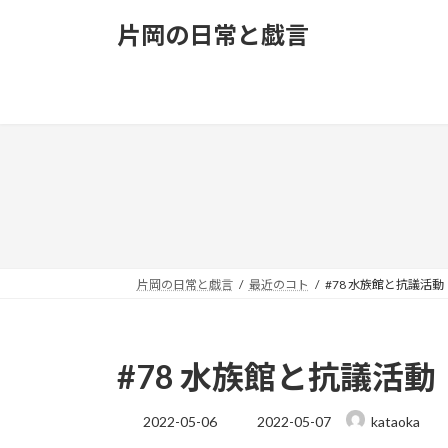
コ
ナ
片岡の日常と戯言
ン
ビ
テ
ゲ
ン
ー
ツ
シ
へ
ョ
ス
ン
キ
に
ッ
移
プ
動
片岡の日常と戯言
最近のコト
#78 水族館と抗議活動
#78 水族館と抗議活動
最
2022-05-06
2022-05-07
kataoka
終