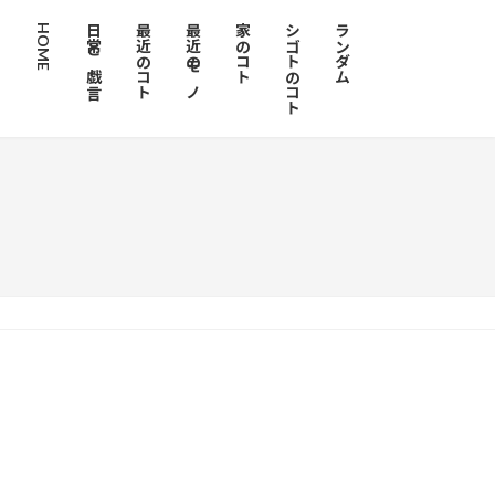
HOME
日常と戯言
最近のコト
最近のモノ
家のコト
シゴトのコト
ランダム