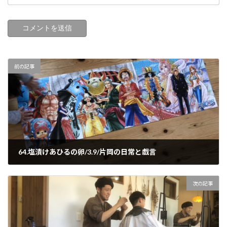
前の記事
64.塩漬けあひるの卵/3.9/片岡の日常と戯言
2020-03-09
次の記事