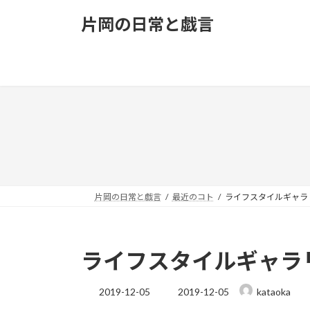
コ
ナ
片岡の日常と戯言
ン
ビ
テ
ゲ
ン
ー
ツ
シ
へ
ョ
ス
ン
キ
に
ッ
移
プ
動
片岡の日常と戯言
最近のコト
ライフスタイルギャラリ
ライフスタイルギャラリ
最
2019-12-05
2019-12-05
kataoka
終