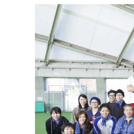
更
新
日
時
: