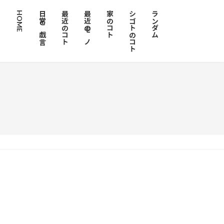
HOME
日常と戯言
最近のコト
最近のモノ
家のコト
シゴトのコト
ランダム